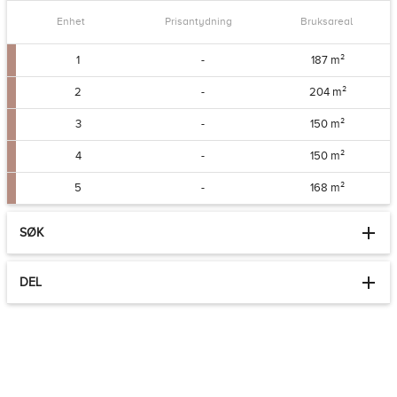
Enhet
Prisantydning
Bruksareal
1
-
187 m²
2
-
204 m²
3
-
150 m²
4
-
150 m²
5
-
168 m²
SØK
DEL