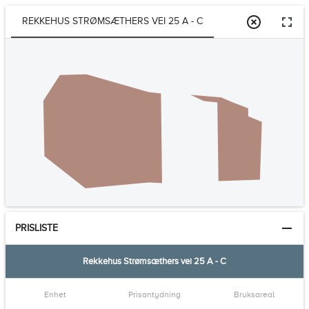
REKKEHUS STRØMSÆTHERS VEI 25 A - C
PRISLISTE
Rekkehus Strømsæthers vei 25 A - C
Enhet
Prisantydning
Bruksareal