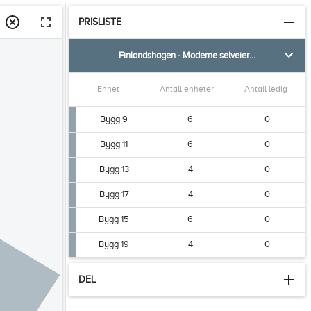
PRISLISTE
Finlandshagen - Moderne selveierleiligheter med sentral beliggenhet i Meieribyen
Enhet
Antall enheter
Antall ledig
Bygg 9
6
0
Bygg 11
6
0
Bygg 13
4
0
Bygg 17
4
0
Bygg 15
6
0
Bygg 19
4
0
DEL