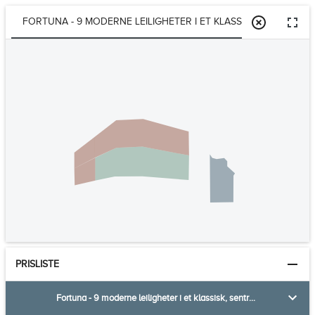
FORTUNA - 9 MODERNE LEILIGHETER I ET KLASSISK, SENTRUMS
PRISLISTE
Fortuna - 9 moderne leiligheter i et klassisk, sentrumsnært bygg - heis, parkering - forkjøpsrett av