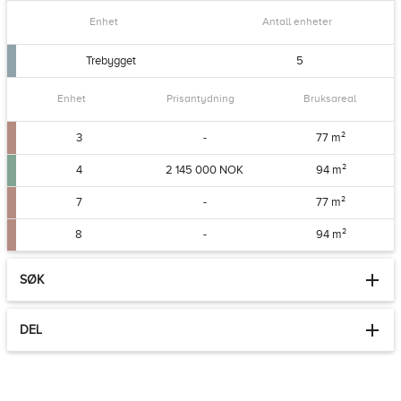
Enhet
Antall enheter
Trebygget
5
Enhet
Prisantydning
Bruksareal
3
-
77 m²
4
2 145 000 NOK
94 m²
7
-
77 m²
8
-
94 m²
SØK
DEL