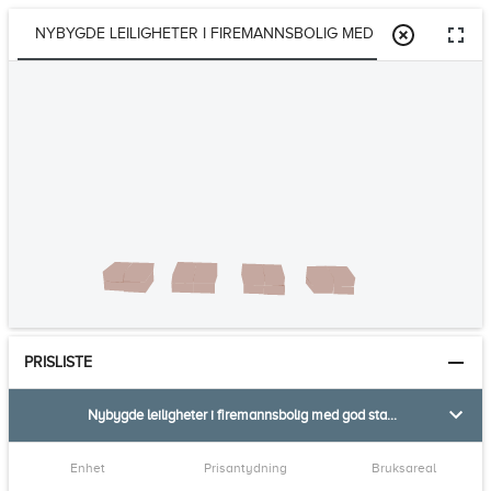
NYBYGDE LEILIGHETER I FIREMANNSBOLIG MED GOD STANDARD 
PRISLISTE
Nybygde leiligheter i firemannsbolig med god standard - To soverom - Kjøkken fra Strai - Flislagt ba
Enhet
Prisantydning
Bruksareal